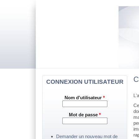
C
CONNEXION UTILISATEUR
L'
Nom d'utilisateur
*
Ce
do
Mot de passe
*
ma
pe
im
ra
Demander un nouveau mot de