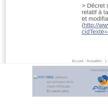
> Décret 
relatif à
et modifia
(
http://ww
cidTexte
Menu principal 2
Accueil
Actualités
L
Association
Nous adhérons
aux
principes de la
charte HONcode
En savoir plus
.