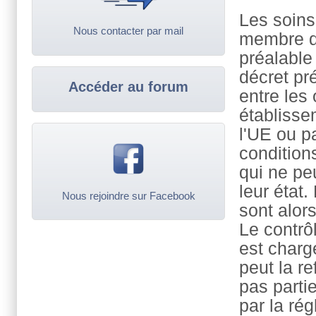
Les soins
Nous contacter par mail
membre de
préalable
décret pr
Accéder au forum
entre les
établisse
l'UE ou pa
condition
qui ne pe
leur état
Nous rejoindre sur Facebook
sont alor
Le contrôl
est charg
peut la r
pas parti
par la ré