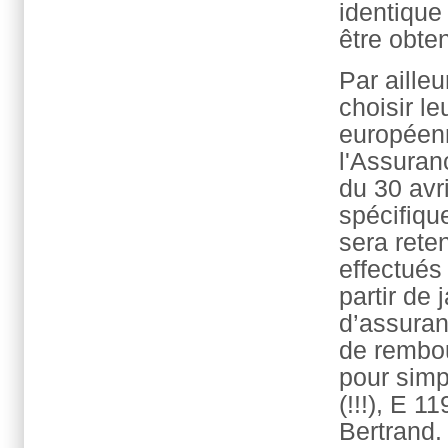
identique
être obten
Par ailleu
choisir l
européenn
l'Assuran
du 30 avr
spécifiqu
sera rete
effectués 
partir de
d’assuran
de rembo
pour simpl
(!!!), E 1
Bertrand.