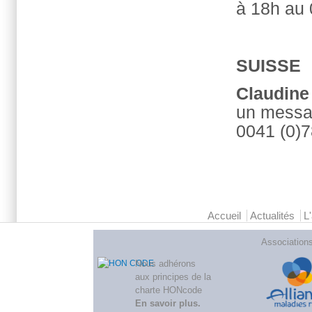
à 18h au 
SUISSE
Claudine
un messag
0041 (0)
Menu principal 2
Accueil
Actualités
L
Association
Nous adhérons
aux
principes de la
charte HONcode
En savoir plus
.