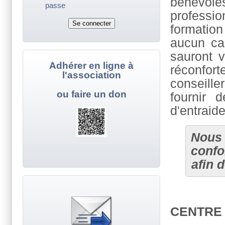
bénévol
passe
professio
formatio
aucun ca
sauront v
Adhérer en ligne à
réconfort
l'association
conseill
ou faire un don
fournir 
d'entraid
Nous 
confo
afin 
CENTRE