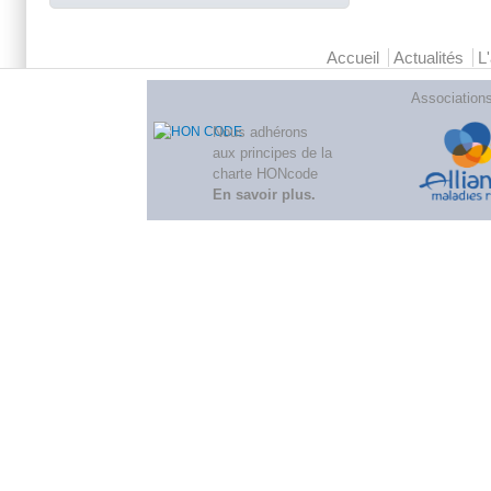
Menu principal 2
Accueil
Actualités
L
Association
Nous adhérons
aux
principes de la
charte HONcode
En savoir plus
.