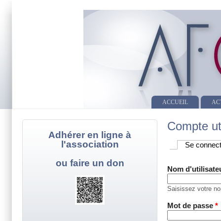
ACCUEIL
AC
Compte uti
Adhérer en ligne à
l'association
Se connect
Onglets pri
ou faire un don
Nom d'utilisat
Saisissez votre nom
Mot de passe
*