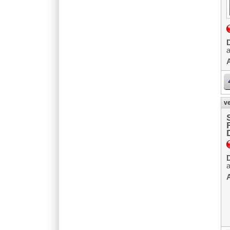
D
A
ve
D
A