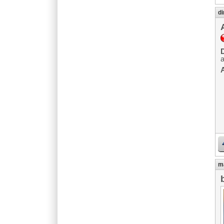
di
D
A
ma