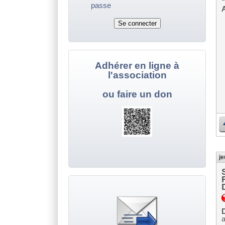
passe
A
Adhérer en ligne à
l'association
ou faire un don
je
D