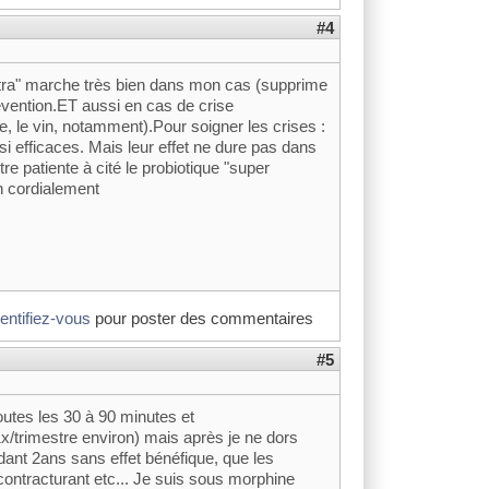
#4
Ultra" marche très bien dans mon cas (supprime
révention.ET aussi en cas de crise
be, le vin, notamment).Pour soigner les crises :
i efficaces. Mais leur effet ne dure pas dans
e patiente à cité le probiotique "super
n cordialement
dentifiez-vous
pour poster des commentaires
#5
toutes les 30 à 90 minutes et
1x/trimestre environ) mais après je ne dors
ant 2ans sans effet bénéfique, que les
ontracturant etc... Je suis sous morphine