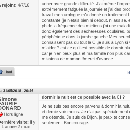
uriner avec grande difficulté. J'ai même l'impre
 rejoint:
4/7/18
extrêmement fatiguée la journée et j'ai des p
travail.mon urologue m'a donné un traitement L
constante (je n'étais bien ni debout, ni assise, e
pb de la fréquence des mictions.j'ai une maladi
donc également des sécheresses oculaires, bu
périphérique dans la jambe gauche.Mes neurol
connaissent pas du tout la CI.je suis à Lyon s
m'aider ? est ce qu'il est possible de dormir 
car je n'en peux plus et ma famille non plus car
missions de maman !!merci d'avance
Haut
I
u, 31/05/2018 - 20:46
dormir la nuit est ce possible avec la CI ?
Simone
FAURIE
Je ne suis pas encore parvenu à dormir la nui
DONARD
et demie voir moins. Je n'ai pas spécialement de 
Hors ligne
me détende. Je suis de Dijon, je peux te conse
ernière visite:
Il y
seulement. Bon courage.
a 1 année 2 mois