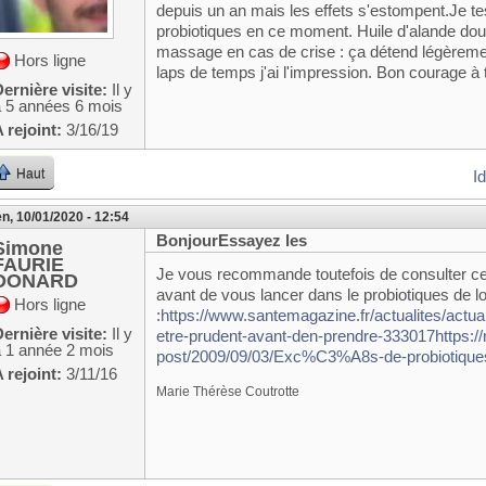
depuis un an mais les effets s'estompent.Je t
probiotiques en ce moment. Huile d'alande d
massage en cas de crise : ça détend légèreme
Hors ligne
laps de temps j'ai l'impression. Bon courage à 
ernière visite:
Il y
a 5 années 6 mois
 rejoint:
3/16/19
Haut
I
n, 10/01/2020 - 12:54
BonjourEssayez les
Simone
FAURIE
Je vous recommande toutefois de consulter ces 
DONARD
avant de vous lancer dans le probiotiques de 
Hors ligne
:
https://www.santemagazine.fr/actualites/actuali
ernière visite:
Il y
etre-prudent-avant-den-prendre-333017
https:/
a 1 année 2 mois
post/2009/09/03/Exc%C3%A8s-de-probiotique
 rejoint:
3/11/16
Marie Thérèse Coutrotte