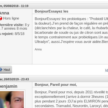
m, 05/08/2018 - 11:19
BonjourEssayez les
Anna
Hors ligne
BonjourEssayez les probiotiques : "Probiotil 
la douleur).J'en prend de façon régulière en p
ernière visite:
Il y
(déclanchées par la chaleur, le café, la rhubar
a 7 années 8 mois
bicarbonate de soude ou jus de citron sont auss
 rejoint:
8/5/18
le temps contrairement aux probiotiques.Un autr
Ultradyn", aussi.J'espère vous avoir aidée.Bie
Anna
Haut
I
r, 26/03/2019 - 23:43
Bonjour, Pareil pour moi,
benjamin
Bonjour, Pareil pour moi, depuis 2011 réveillé 
exceptionnellement j'arrive à dormir 3heures (
plus pendant 2 jours :DJ'ai pris ELMIRON pend
secondaires. Tramadol, Neurontin, Laroxyl, déc