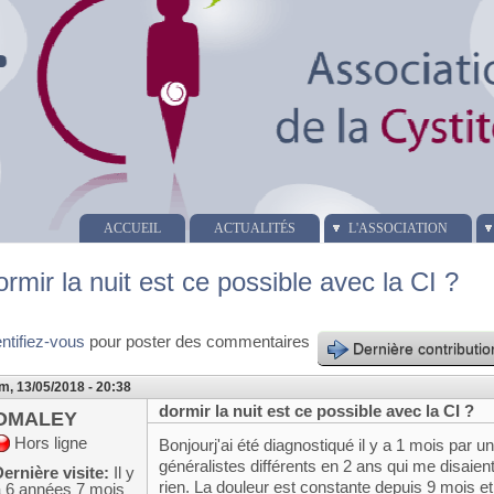
ACCUEIL
ACTUALITÉS
L'ASSOCIATION
ormir la nuit est ce possible avec la CI ?
entifiez-vous
pour poster des commentaires
Dernière contributio
m, 13/05/2018 - 20:38
dormir la nuit est ce possible avec la CI ?
OMALEY
Hors ligne
Bonjourj'ai été diagnostiqué il y a 1 mois par 
généralistes différents en 2 ans qui me disaien
ernière visite:
Il y
rien. La douleur est constante depuis 9 mois et 
a 6 années 7 mois