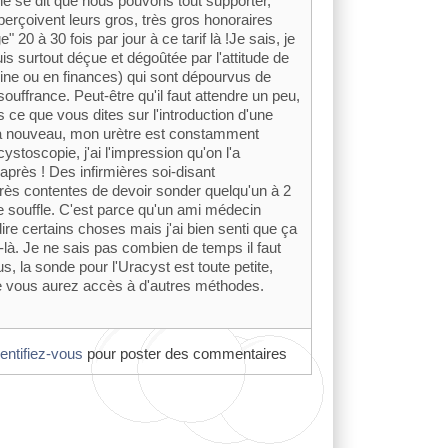
e se dit que nous pouvons tout supporter,
perçoivent leurs gros, très gros honoraires
 20 à 30 fois par jour à ce tarif là !Je sais, je
is surtout déçue et dégoûtée par l'attitude de
ine ou en finances) qui sont dépourvus de
ouffrance. Peut-être qu'il faut attendre un peu,
ce que vous dites sur l'introduction d'une
 à nouveau, mon urètre est constamment
ystoscopie, j'ai l'impression qu'on l'a
après ! Des infirmières soi-disant
très contentes de devoir sonder quelqu'un à 2
e souffle. C'est parce qu'un ami médecin
re certains choses mais j'ai bien senti que ça
-là. Je ne sais pas combien de temps il faut
s, la sonde pour l'Uracyst est toute petite,
ue vous aurez accès à d'autres méthodes.
dentifiez-vous
pour poster des commentaires