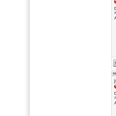
D
A
sa
D
A