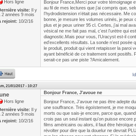
Hors ligne
Bonjour France,Merci pour votre témoignage e
au fil de mes lectures que j'ai compris que, sel
ernière visite:
Il y
l'hydrodistension n'était pas nécessaire. Me 
a 2 années 9 mois
bonne, je mesure les volumes urinés, je peux co
 rejoint:
10/2/16
plus et je peux uriner 95 cl. Certes, j'ai mal a
vésical ne me fait pas mal, c'est l'urètre qui es
diagnostic.Mais pour vous, l'Uracyst est-il con
ed'excellents résultats. La sonde n'est posée 
le produit, produit qui vient retapisser la paro
ayant bénéficié de ce traitement sont positifs.
serait-ce pas une piste ?Amicalement.
Haut
I
m, 21/01/2017 - 10:27
Bonjour France, J'avoue ne
june
Hors ligne
Bonjour France, J'avoue ne pas être adepte du "
une souffrance. Très égoïstement, je me moqu
ernière visite:
Il y
morts ou que sais-je encore, parce que, quand o
a 2 années 9 mois
crois pas un seul instant qu'on puisse encore 
 rejoint:
10/2/16
films américains ou alors, il faut être héroïque
révolter pour dire que la douelur ne devrait PL