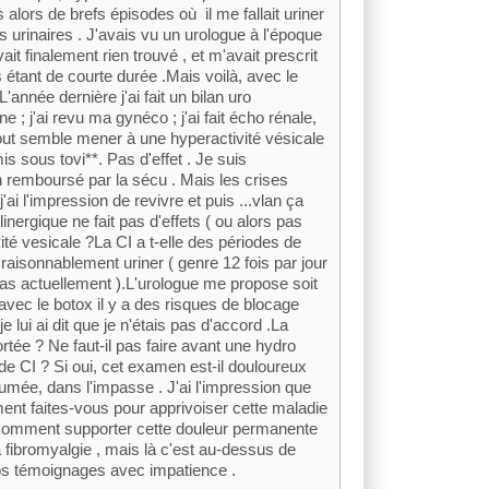
alors de brefs épisodes où il me fallait uriner
ns urinaires . J'avais vu un urologue à l'époque
ait finalement rien trouvé , et m'avait prescrit
 étant de courte durée .Mais voilà, avec le
année dernière j'ai fait un bilan uro
; j'ai revu ma gynéco ; j'ai fait écho rénale,
tout semble mener à une hyperactivité vésicale
is sous tovi**. Pas d'effet . Je suis
 remboursé par la sécu . Mais les crises
j'ai l'impression de revivre et puis ...vlan ça
inergique ne fait pas d'effets ( ou alors pas
vité vesicale ?La CI a t-elle des périodes de
raisonnablement uriner ( genre 12 fois par jour
as actuellement ).L'urologue me propose soit
'avec le botox il y a des risques de blocage
 lui ai dit que je n'étais pas d'accord .La
rtée ? Ne faut-il pas faire avant une hydro
 de CI ? Si oui, cet examen est-il douloureux
umée, dans l'impasse . J'ai l'impression que
t faites-vous pour apprivoiser cette maladie
Comment supporter cette douleur permanente
a fibromyalgie , mais là c'est au-dessus de
vos témoignages avec impatience .