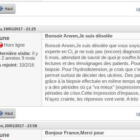
Haut
I
u, 19/01/2017 - 21:25
Bonsoir Arwen,Je suis désolée
june
Hors ligne
Bonsoir Arwen,Je suis désolée que vous soyez
experte en Ci, je ne suis pas (encore) diagnost
ernière visite:
Il y
6 mois, attendant de savoir de quoi je souffre
a 2 années 9 mois
lectures et des témoignages des patients. Pour av
 rejoint:
10/2/16
biopsie. Pour l'hydrodistension, je crois que c'
permet surtout de déceler des ulcères. Des pa
grâce à la biopsie effectuée en même temps que
y a des périodes où ça "va mieux" (expression 
périodes de crise.Cette impression d'impasse,
N'ayez crainte, les réponses vont venir. A très 
Haut
I
n, 20/01/2017 - 23:58
Bonjour France,Merci pour
june