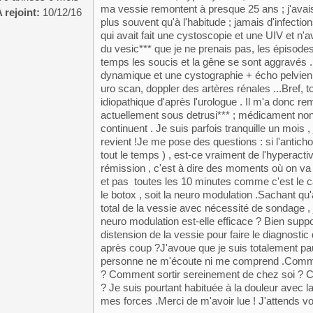
ma vessie remontent à presque 25 ans ; j'avais 
 rejoint:
10/12/16
plus souvent qu'à l'habitude ; jamais d'infectio
qui avait fait une cystoscopie et une UIV et n'av
du vesic*** que je ne prenais pas, les épisodes
temps les soucis et la gêne se sont aggravés .L'
dynamique et une cystographie + écho pelvienne 
uro scan, doppler des artères rénales ...Bref, 
idiopathique d'après l'urologue . Il m'a donc rem
actuellement sous detrusi*** ; médicament non
continuent . Je suis parfois tranquille un mois , 
revient !Je me pose des questions : si l'antichol
tout le temps ) , est-ce vraiment de l'hyperacti
rémission , c'est à dire des moments où on va 
et pas toutes les 10 minutes comme c'est le c
le botox , soit la neuro modulation .Sachant qu
total de la vessie avec nécessité de sondage , je
neuro modulation est-elle efficace ? Bien suppo
distension de la vessie pour faire le diagnostic
après coup ?J'avoue que je suis totalement pa
personne ne m'écoute ni me comprend .Commen
? Comment sortir sereinement de chez soi ? 
? Je suis pourtant habituée à la douleur avec l
mes forces .Merci de m'avoir lue ! J'attends 