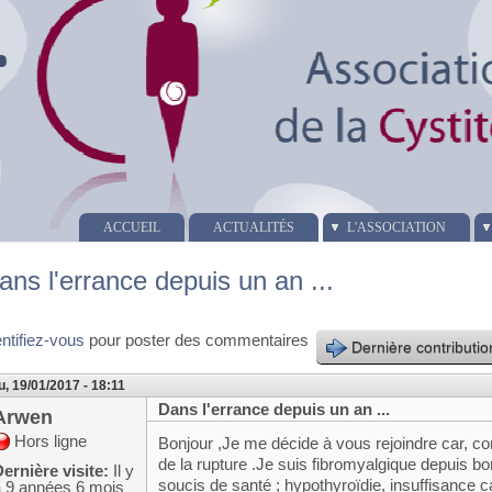
ACCUEIL
ACTUALITÉS
L'ASSOCIATION
ans l'errance depuis un an ...
entifiez-vous
pour poster des commentaires
Dernière contributio
u, 19/01/2017 - 18:11
Dans l'errance depuis un an ...
Arwen
Hors ligne
Bonjour ,Je me décide à vous rejoindre car, c
de la rupture .Je suis fibromyalgique depuis 
ernière visite:
Il y
soucis de santé ; hypothyroïdie, insuffisance 
a 9 années 6 mois