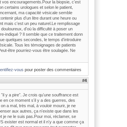
t vos encouragements.Pour la biopsie, c'est
on certains urologues et selon le patient,
concernant, ma capacité vésicale semble
ntenir plus d'un litre durant une heure ou
vant mais c'est un peu naturel.Le remplissage
t douloureux, d'où la difficulté à poser un
tre-indiqué ? Il semble que ce traitement donn
que quelques secondes, le temps d'introduire
i vésicale. Tous les témoignages de patients
 Peut-être pourriez-vous être soulagée. Ne
dentifiez-vous
pour poster des commentaires
#4
il y a pire". Je crois qu'une souffrance est
e en ce moment s'il y a des guerres, des
n a mal, très mal, à vouloir mourir, je ne
penser aux autres, ça n'existe que dans les
 et je ne le suis pas.Pour moi, réclamer, se
US exister est normal et il n'y a que comme ça