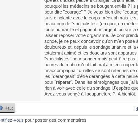
que les choses peuvent changer. Si la médecin
pourquoi les médecins se bougeraient-ils ? Ils 
pour dire "courage" ? Je veux bien dire "courage"
suis cinglante avec le corps médical mais je su
beaucoup de "spécialistes" (en quoi, en médec
toute humanité et gagnent un argent fou sur la s
laisser reposer votre organisme. Je comprends 
sonde, je ne peux concevoir qu'on m'en pose
douloureux et, depuis le sondage urianire et la c
totalemnt abimé et les douelurs sont apparues 
"spécialistes" pour sonder mais peut-être pas 
heures du matin m'ont fait mal à m'en couper l
m'accompagnait qu'elles se sont retenues de di
les "dérangeait" d'être dérangées à cette heure
pour "réparer". Dans les témoignages que j'ai lu
rien à voir avec celle du sondage !J'espère q
Avez-vous songé à l'acupuncture ? A bientôt.
Haut
I
entifiez-vous
pour poster des commentaires