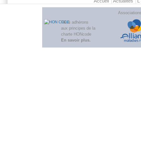
Accueil
Actualités
L
Association
Nous adhérons
aux
principes de la
charte HONcode
En savoir plus
.