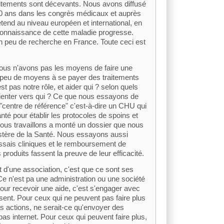
raitements sont décevants. Nous avons diffusé
0 ans dans les congrès médicaux et auprès
tend au niveau européen et international, en
 connaissance de cette maladie progresse.
un peu de recherche en France. Toute ceci est
nous n'avons pas les moyens de faire une
nt peu de moyens à se payer des traitements
 pas notre rôle, et aider qui ? selon quels
rienter vers qui ? Ce que nous essayons de
n "centre de référence" c'est-à-dire un CHU qui
anté pour établir les protocoles de spoins et
nous travaillons a monté un dossier que nous
stère de la Santé. Nous essayons aussi
essais cliniques et le remboursement de
 produits fassent la preuve de leur efficacité.
t d'une association, c'est que ce sont ses
Ce n'est pa une administration ou une société
our recevoir une aide, c'est s'engager avec
ent. Pour ceux qui ne peuvent pas faire plus
s actions, ne serait-ce qu'envoyer des
pas internet. Pour ceux qui peuvent faire plus,