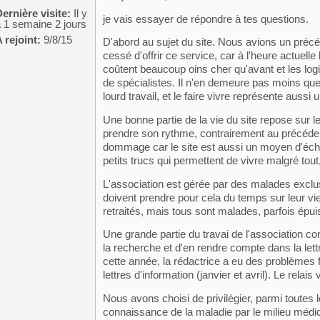
ernière visite:
Il y
je vais essayer de répondre à tes questions.
 1 semaine 2 jours
 rejoint:
9/8/15
D'abord au sujet du site. Nous avions un pré
cessé d'offrir ce service, car à l'heure actuell
coûtent beaucoup oins cher qu'avant et les logic
de spécialistes. Il n'en demeure pas moins que
lourd travail, et le faire vivre représente aussi u
Une bonne partie de la vie du site repose sur 
prendre son rythme, contrairement au précéden
dommage car le site est aussi un moyen d'éch
petits trucs qui permettent de vivre malgré tout
L'association est gérée par des malades exclus
doivent prendre pour cela du temps sur leur vie
retraités, mais tous sont malades, parfois épui
Une grande partie du travai de l'association c
la recherche et d'en rendre compte dans la lett
cette année, la rédactrice a eu des problèmes f
lettres d'information (janvier et avril). Le rela
Nous avons choisi de privilégier, parmi toutes 
connaissance de la maladie par le milieu médical