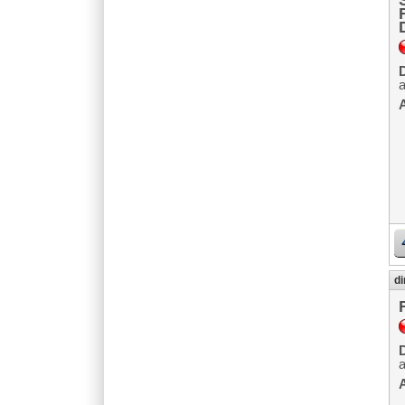
D
A
di
D
a
A