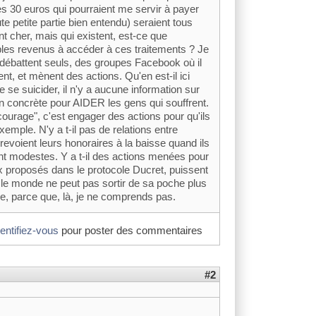
 les 30 euros qui pourraient me servir à payer
e petite partie bien entendu) seraient tous
nt cher, mais qui existent, est-ce que
ibles revenus à accéder à ces traitements ? Je
 débattent seuls, des groupes Facebook où il
t, et mènent des actions. Qu'en est-il ici
 se suicider, il n'y a aucune information sur
on concrète pour AIDER les gens qui souffrent.
"courage", c'est engager des actions pour qu'ils
xemple. N'y a t-il pas de relations entre
revoient leurs honoraires à la baisse quand ils
nt modestes. Y a t-il des actions menées pour
proposés dans le protocole Ducret, puissent
t le monde ne peut pas sortir de sa poche plus
, parce que, là, je ne comprends pas.
dentifiez-vous
pour poster des commentaires
#2