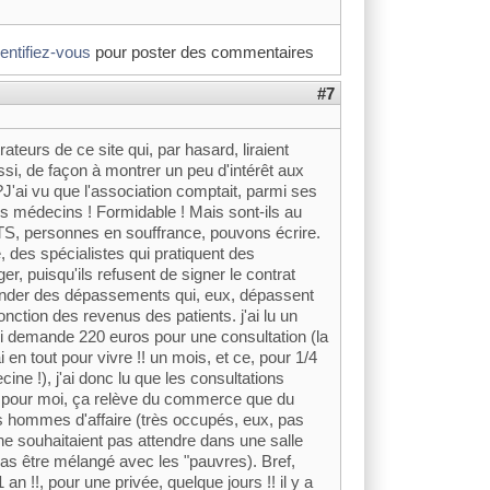
dentifiez-vous
pour poster des commentaires
#7
ateurs de ce site qui, par hasard, liraient
ssi, de façon à montrer un peu d'intérêt aux
J'ai vu que l'association comptait, parmi ses
 médecins ! Formidable ! Mais sont-ils au
, personnes en souffrance, pouvons écrire.
des spécialistes qui pratiquent des
, puisqu'ils refusent de signer le contrat
mander des dépassements qui, eux, dépassent
onction des revenus des patients. j'ai lu un
 qui demande 220 euros pour une consultation (la
 en tout pour vivre !! un mois, et ce, pour 1/4
cine !), j'ai donc lu que les consultations
 là, pour moi, ça relève du commerce que du
s hommes d'affaire (très occupés, eux, pas
e souhaitaient pas attendre dans une salle
pas être mélangé avec les "pauvres). Bref,
 an !!, pour une privée, quelque jours !! il y a