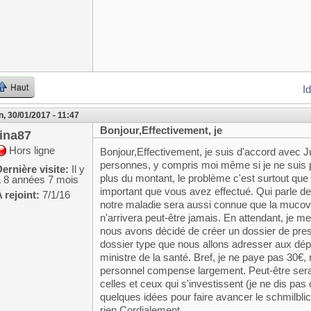
Haut
I
n, 30/01/2017 - 11:47
Bonjour,Effectivement, je
fina87
Hors ligne
Bonjour,Effectivement, je suis d'accord avec 
personnes, y compris moi même si je ne suis p
ernière visite:
Il y
plus du montant, le problème c'est surtout que d
a 8 années 7 mois
important que vous avez effectué. Qui parle de
 rejoint:
7/1/16
notre maladie sera aussi connue que la mucov
n'arrivera peut-être jamais. En attendant, je m
nous avons décidé de créer un dossier de pre
dossier type que nous allons adresser aux député
ministre de la santé. Bref, je ne paye pas 30€
personnel compense largement. Peut-être serait-
celles et ceux qui s'investissent (je ne dis pas 
quelques idées pour faire avancer le schmilblic
rien.Cordialement