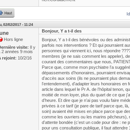
Haut
I
u, 02/02/2017 - 11:24
Bonjour, Y a t-il des
june
Hors ligne
Bonjour, Y a t-il des bénévoles ou des administr
parfois nos interventions ? Et qui pourraient au
ernière visite:
Il y
personnes qui viennent ici, nous répondre ????
a 2 années 9 mois
membres (je ne sais comment les appeler), des
 rejoint:
10/2/16
courant des commentaires que nous, PATIENTS
Parce que, comme mon psychiatre l'a suggéré, 
dépassements d'honoraires, pourraient envisager
d'accès aux soins (ils ne pourraient plus de
l'entendement), d'adapter leurs honoraires en f
article dans lequel le Pr A. de l'hôpital tenon,
moitié de mon loyer, plus du quart de ce que j'ai
d'heure. Et dire que je n'ai pas voulu faire méde
privées à ce tarif (je pare de tarif parce que,
soin) avaient été mises en place parce que de
comme les ouvriers ou les marins pêcheurs), n
d'attente bondée (c'est un code pour dire : ne 
pour uns consultation publique, il faut attendre 1