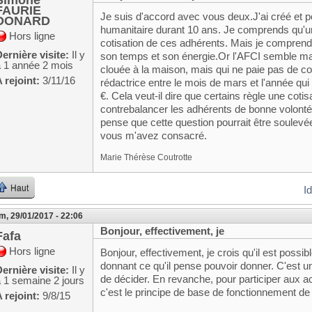
FAURIE
Je suis d'accord avec vous deux.J'ai créé et p
DONARD
humanitaire durant 10 ans. Je comprends qu'un
Hors ligne
cotisation de ces adhérents. Mais je comprends
ernière visite:
Il y
son temps et son énergie.Or l'AFCI semble ma
a 1 année 2 mois
clouée à la maison, mais qui ne paie pas de cotis
 rejoint:
3/11/16
rédactrice entre le mois de mars et l'année qu
€. Cela veut-il dire que certains règle une coti
contrebalancer les adhérents de bonne volonté
pense que cette question pourrait être soulev
vous m'avez consacré.
Marie Thérèse Coutrotte
Haut
I
m, 29/01/2017 - 22:06
Bonjour, effectivement, je
Fafa
Hors ligne
Bonjour, effectivement, je crois qu'il est possib
donnant ce qu'il pense pouvoir donner. C'est u
ernière visite:
Il y
de décider. En revanche, pour participer aux ac
 1 semaine 2 jours
c'est le principe de base de fonctionnement de 
 rejoint:
9/8/15