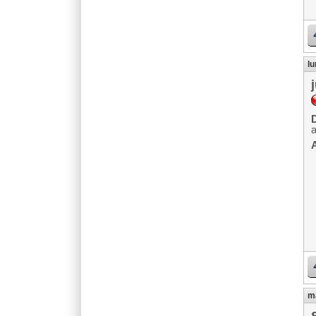
lu
D
A
ma