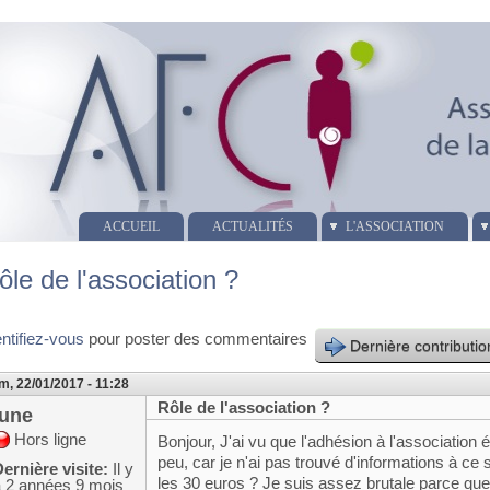
ACCUEIL
ACTUALITÉS
L'ASSOCIATION
ôle de l'association ?
entifiez-vous
pour poster des commentaires
Dernière contributio
m, 22/01/2017 - 11:28
Rôle de l'association ?
june
Hors ligne
Bonjour, J'ai vu que l'adhésion à l'association
peu, car je n'ai pas trouvé d'informations à ce s
ernière visite:
Il y
les 30 euros ? Je suis assez brutale parce que
a 2 années 9 mois