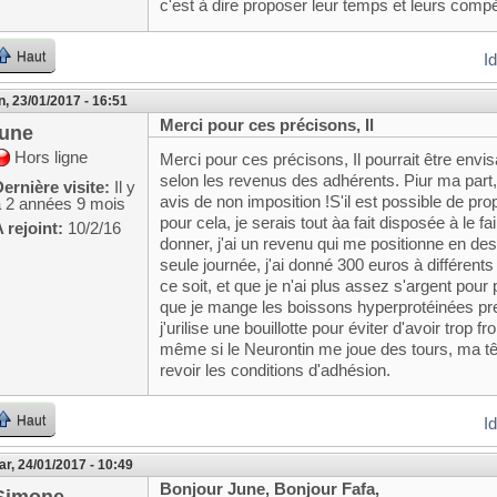
c'est à dire proposer leur temps et leurs compé
Haut
I
n, 23/01/2017 - 16:51
Merci pour ces précisons, Il
june
Hors ligne
Merci pour ces précisons, Il pourrait être env
selon les revenus des adhérents. Piur ma part,
ernière visite:
Il y
avis de non imposition !S'il est possible de 
a 2 années 9 mois
pour cela, je serais tout àa fait disposée à le fai
 rejoint:
10/2/16
donner, j'ai un revenu qui me positionne en de
seule journée, j'ai donné 300 euros à différent
ce soit, et que je n'ai plus assez s'argent pour
que je mange les boissons hyperprotéinées pre
j'urilise une bouillotte pour éviter d'avoir trop
même si le Neurontin me joue des tours, ma têt
revoir les conditions d'adhésion.
Haut
I
r, 24/01/2017 - 10:49
Bonjour June, Bonjour Fafa,
Simone