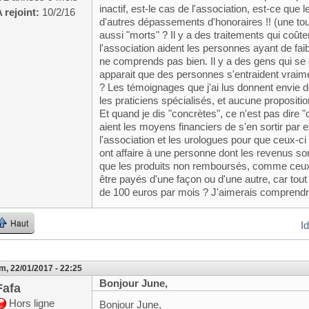
inactif, est-le cas de l'association, est-ce que
 rejoint:
10/2/16
d'autres dépassements d'honoraires !! (une tout
aussi "morts" ? Il y a des traitements qui coûte
l'association aident les personnes ayant de fa
ne comprends pas bien. Il y a des gens qui se
apparait que des personnes s'entraident vraimen
? Les témoignages que j'ai lus donnent envie de
les praticiens spécialisés, et aucune propositi
Et quand je dis "concrètes", ce n'est pas dire 
aient les moyens financiers de s'en sortir par e
l'association et les urologues pour que ceux-ci 
ont affaire à une personne dont les revenus so
que les produits non remboursés, comme ceux 
être payés d'une façon ou d'une autre, car tou
de 100 euros par mois ? J'aimerais comprendre
Haut
I
m, 22/01/2017 - 22:25
Bonjour June,
Fafa
Hors ligne
Bonjour June,