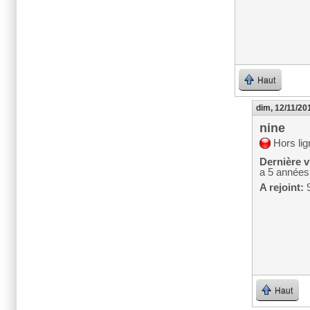
Haut
dim, 12/11/20
nine
Hors lig
Dernière vi
a 5 années
A rejoint:
9
Haut