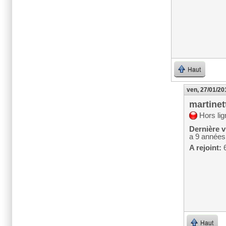
Haut
ven, 27/01/20
martinet
Hors lig
Dernière vi
a 9 années
A rejoint:
6
Haut