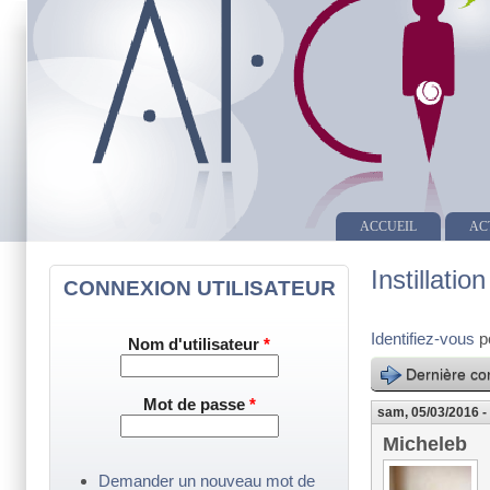
ACCUEIL
AC
Instillatio
CONNEXION UTILISATEUR
Identifiez-vous
p
Nom d'utilisateur
*
Dernière con
Mot de passe
*
sam, 05/03/2016 -
Micheleb
Demander un nouveau mot de