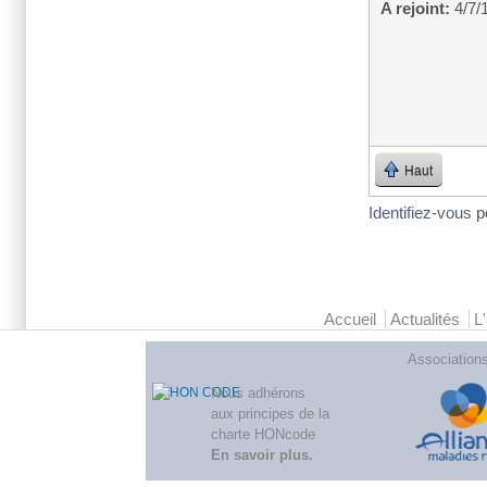
A rejoint:
4/7/
Haut
Identifiez-vous
p
Menu principal 2
Accueil
Actualités
L
Association
Nous adhérons
aux
principes de la
charte HONcode
En savoir plus
.