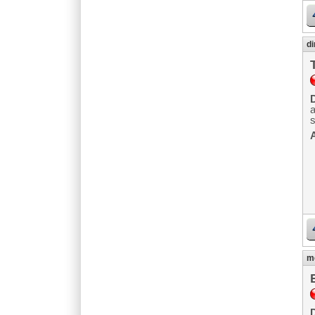
di
D
A
me
D