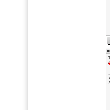
di
D
A