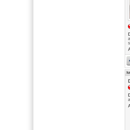
D
A
lu
D
A