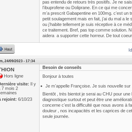
pas entendu de retours très positifs. Je ne sai
l'ibuprofene ou Doliprane. En ce qui me conc
m'a prescrit Gabapentine en 100mg. c'est un tra
petit soulagement mais en fait, j'ai du mal a le
ou j'habite tellement je suis réceptive à ce méd
ce traitement. Bref, pas top comme solution. N
aidera a supporter cette horreur. De tout coeur
Haut
I
m, 24/09/2023 - 17:34
Besoin de conseils
THION
Hors ligne
Bonjour à toutes
ernière visite:
Il y
Je m'appelle Françoise. Je suis nouvelle sur 
a 7 mois 2
semaines
Bientôt , très bientot je serai au CHU pour une
 rejoint:
6/10/23
diagnostique surtout et peut être une améliorat
concerne c'est la difficulté que nous avons à 
douleur , nos incapacités et les caprices de c
seule journée.