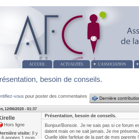
ACCUEIL
ACTUALITÉS
L'ASSOCIATION
résentation, besoin de conseils.
entifiez-vous
pour poster des commentaires
Dernière contributio
n, 12/06/2020 - 01:37
Présentation, besoin de conseils.
Kirelle
Hors ligne
Bonjour/Bonsoir. Je ne sais pas si ce forum e
datent mais on ne sait jamais. Je me présente, 
ernière visite:
Il y
Quelle idée farfelue de la part de mes parents !)
a 6 années 1 mois