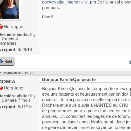
doc=cystite_interstitielle_pm
Je t'ai aussi env
parcours.
Elise B.
Hors ligne
ernière visite:
Il y
a 7 mois 4
semaines
 rejoint:
4/28/16
Haut
I
n, 15/06/2020 - 15:20
Bonjour KirelleQui peut te
DOMIA
Hors ligne
Bonjour KirelleQui peut te comprendre mieux q
etre une battante et heureusement car on doit
ernière visite:
Il y
doutes... Je n'ai pas vu de quelle région tu eta
a 1 année 7 mois
Rochelle et je suis suivie à NANTES au CHU. pe
 rejoint:
9/11/18
de programmés pour la pose d'un neurostimula
annulés. En consultant les pages de ce forum, j'
pouvaient soulager considérablement. donc je v
ce genre d'intervention et essayer ce traitemen