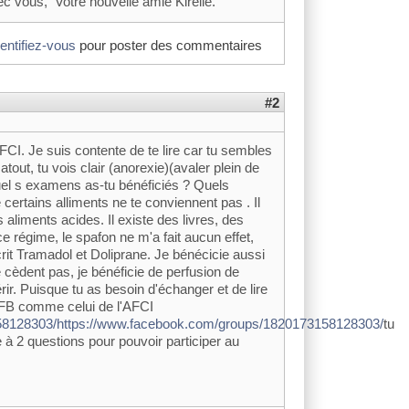
vec vous, Votre nouvelle amie Kirelle.
dentifiez-vous
pour poster des commentaires
#2
AFCI. Je suis contente de te lire car tu sembles
tout, tu vois clair (anorexie)(avaler plein de
uel s examens as-tu bénéficiés ? Quels
e certains alliments ne te conviennent pas . Il
es aliments acides. Il existe des livres, des
ce régime, le spafon ne m'a fait aucun effet,
it Tramadol et Doliprane. Je bénécicie aussi
ne cèdent pas, je bénéficie de perfusion de
ir. Puisque tu as besoin d'échanger et de lire
 FB comme celui de l'AFCI
58128303/https://www.facebook.com/groups/1820173158128303/
tu
e à 2 questions pour pouvoir participer au