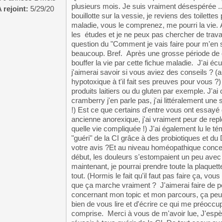
plusieurs mois. Je suis vraiment désespérée ... 
 rejoint:
5/29/20
bouillotte sur la vessie, je reviens des toilettes 
maladie, vous le comprenez, me pourri la vie. A
les études et je ne peux pas chercher de trava
question du "Comment je vais faire pour m'en s
beaucoup. Bref. Après une grosse période de 
bouffer la vie par cette fichue maladie. J'ai 
j'aimerai savoir si vous aviez des conseils ? (a
hypotoxique à t'il fait ses preuves pour vous 
produits laitiers ou du gluten par exemple. J'ai
cramberry j'en parle pas, j'ai littéralement une 
!) Est ce que certains d'entre vous ont essayé
ancienne anorexique, j'ai vraiment peur de rep
quelle vie compliquée !) J'ai également lu le t
"guéri" de la CI grâce à des probiotiques et du
votre avis ?Et au niveau homéopathique concer
début, les douleurs s'estompaient un peu avec 
maintenant, je pourrai prendre toute la plaquett
tout. (Hormis le fait qu'il faut pas faire ça, 
que ça marche vraiment ? J'aimerai faire de p
concernant mon topic et mon parcours, ça peut
bien de vous lire et d'écrire ce qui me préoccu
comprise. Merci à vous de m'avoir lue, J'espèr