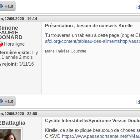
Haut
I
n, 12/06/2020 - 19:14
Présentation , besoin de conseils Kirelle
Simone
FAURIE
Tu trouveras un tableau à cette page (onglet C
DONARD
afci.org/content/tableau-des-alimentshttp://ass
Hors ligne
Marie Thérèse Coutrotte
ernière visite:
Il y
a 1 année 2 mois
 rejoint:
3/11/16
Haut
I
n, 12/06/2020 - 22:58
Cystite Interstitielle/Syndrome Vessie Doul
EBattaglia
Kirelle, ce site explique beaucoup de choses su
CI/SVD
https://www.passeportsante.net/fr/M