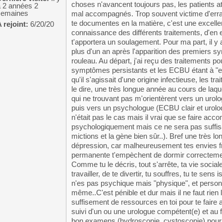
choses n'avancent toujours pas, les patients a
a 2 années 2
semaines
mal accompagnés. Trop souvent victime d'er
te documentes en la matière, c'est une excelle
 rejoint:
6/20/20
connaissance des différents traitements, d'en e
t'apportera un soulagement. Pour ma part, il y 
plus d'un an après l'apparition des premiers sy
rouleau. Au départ, j'ai reçu des traitements po
symptômes persistants et les ECBU étant à "ea
qu'il s'agissait d'une origine infectieuse, les
le dire, une très longue année au cours de laqu
qui ne trouvant pas m'orientèrent vers un urolo
puis vers un psychologue (ECBU clair et uroloqu
n'était pas le cas mais il vrai que se faire acc
psychologiquement mais ce ne sera pas suffisa
mictions et la gène bien sûr..). Bref une très lo
dépression, car malheureusement tes envies fr
permanente t'empèchent de dormir correctemen
Comme tu le décris, tout s'arrête, ta vie social
travailler, de te divertir, tu souffres, tu te sens
n'es pas psychique mais "physique", et personne
même..C'est pénible et dur mais il ne faut rien lâ
suffisement de ressources en toi pour te fair
suivi d'un ou une urologue compétent(e) et au fait
bon examens (hydroscopie, cystoscopie) pour p