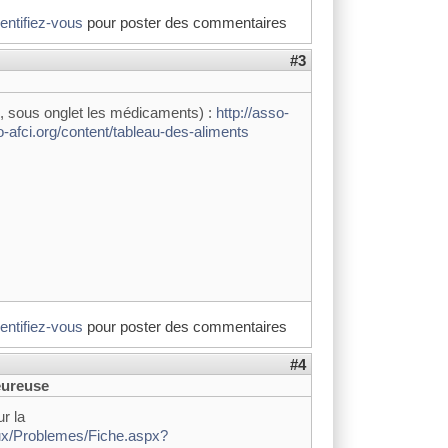
dentifiez-vous
pour poster des commentaires
#3
I, sous onglet les médicaments) :
http://asso-
o-afci.org/content/tableau-des-aliments
dentifiez-vous
pour poster des commentaires
#4
eureuse
r la
aux/Problemes/Fiche.aspx?