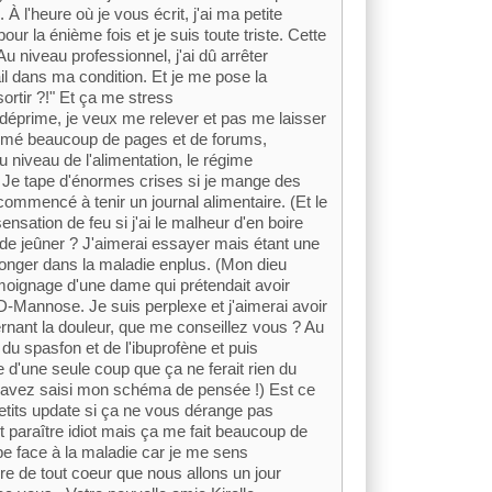
À l'heure où je vous écrit, j'ai ma petite
pour la énième fois et je suis toute triste. Cette
u niveau professionnel, j'ai dû arrêter
il dans ma condition. Et je me pose la
ortir ?!" Et ça me stress
déprime, je veux me relever et pas me laisser
écumé beaucoup de pages et de forums,
u niveau de l'alimentation, le régime
?) Je tape d'énormes crises si je mange des
 commencé à tenir un journal alimentaire. (Et le
sensation de feu si j'ai le malheur d'en boire
 de jeûner ? J'aimerai essayer mais étant une
longer dans la maladie enplus. (Mon dieu
émoignage d'une dame qui prétendait avoir
 D-Mannose. Je suis perplexe et j'aimerai avoir
nant la douleur, que me conseillez vous ? Au
du spasfon et de l'ibuprofène et puis
e d'une seule coup que ça ne ferait rien du
vous avez saisi mon schéma de pensée !) Est ce
etits update si ça ne vous dérange pas
 paraître idiot mais ça me fait beaucoup de
pe face à la maladie car je me sens
e de tout coeur que nous allons un jour