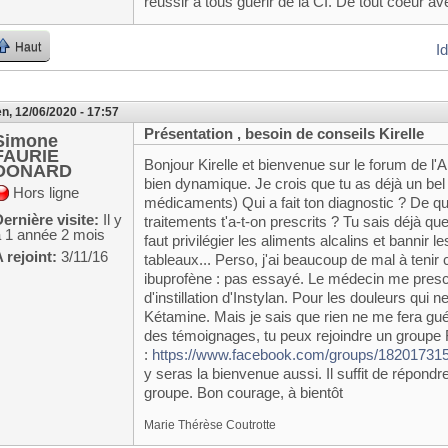
réussir à tous guérir de la CI. De tout coeur a
Haut
I
n, 12/06/2020 - 17:57
Présentation , besoin de conseils Kirelle
Simone
FAURIE
Bonjour Kirelle et bienvenue sur le forum de l'
DONARD
bien dynamique. Je crois que tu as déjà un bel a
Hors ligne
médicaments) Qui a fait ton diagnostic ? De q
ernière visite:
Il y
traitements t'a-t-on prescrits ? Tu sais déjà qu
a 1 année 2 mois
faut privilégier les aliments alcalins et bannir l
 rejoint:
3/11/16
tableaux... Perso, j'ai beaucoup de mal à tenir 
ibuprofène : pas essayé. Le médecin me prescr
d'instillation d'Instylan. Pour les douleurs qui 
Kétamine. Mais je sais que rien ne me fera guér
des témoignages, tu peux rejoindre un groupe
:
https://www.facebook.com/groups/18201731
y seras la bienvenue aussi. Il suffit de répondr
groupe. Bon courage, à bientôt
Marie Thérèse Coutrotte