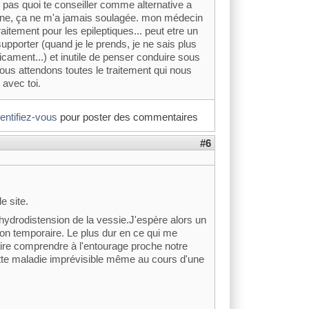
s pas quoi te conseiller comme alternative a
erne, ça ne m'a jamais soulagée. mon médecin
itement pour les epileptiques... peut etre un
 supporter (quand je le prends, je ne sais plus
icament...) et inutile de penser conduire sous
ous attendons toutes le traitement qui nous
 avec toi.
dentifiez-vous
pour poster des commentaires
#6
le site.
 hydrodistension de la vessie.J'espère alors un
ion temporaire. Le plus dur en ce qui me
faire comprendre à l'entourage proche notre
ette maladie imprévisible même au cours d'une