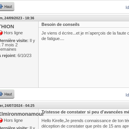
Haut
I
m, 24/09/2023 - 18:36
Besoin de conseils
THION
Hors ligne
Je viens d écrire...et je m'aperçois de la faute
de fatigue....
ernière visite:
Il y
a 7 mois 2
semaines
 rejoint:
6/10/23
Haut
I
r, 24/07/2024 - 04:25
Tristesse de constater si peu d'avancées mé
Elmironmonamour
Hors ligne
Hello Kirelle,Je prends connaissance de ton t
déception de constater que près de 15 ans ap
ernière visite:
Il y