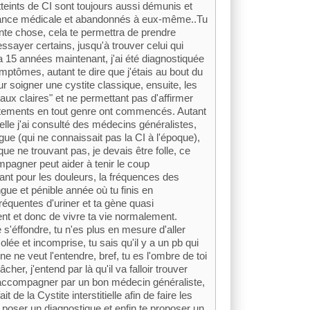
tteints de CI sont toujours aussi démunis et
rance médicale et abandonnés à eux-même..Tu
nte chose, cela te permettra de prendre
ssayer certains, jusqu'à trouver celui qui
a 15 années maintenant, j'ai été diagnostiquée
mptômes, autant te dire que j'étais au bout du
ur soigner une cystite classique, ensuite, les
ux claires" et ne permettant pas d'affirmer
 traitements en tout genre ont commencés. Autant
elle j'ai consulté des médecins généralistes,
gue (qui ne connaissait pas la CI à l'époque),
e ne trouvant pas, je devais être folle, ce
ompagner peut aider à tenir le coup
nt pour les douleurs, la fréquences des
ngue et pénible année où tu finis en
équentes d'uriner et ta gène quasi
t et donc de vivre ta vie normalement.
e s'éffondre, tu n'es plus en mesure d'aller
 isolée et incomprise, tu sais qu'il y a un pb qui
 ne veut l'entendre, bref, tu es l'ombre de toi
cher, j'entend par là qu'il va falloir trouver
e accompagner par un bon médecin généraliste,
 de la Cystite interstitielle afin de faire les
oser un diagnostique et enfin te proposer un