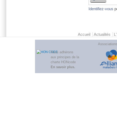
Identifiez-vous
p
Menu principal 2
Accueil
Actualités
L
Association
Nous adhérons
aux
principes de la
charte HONcode
En savoir plus
.