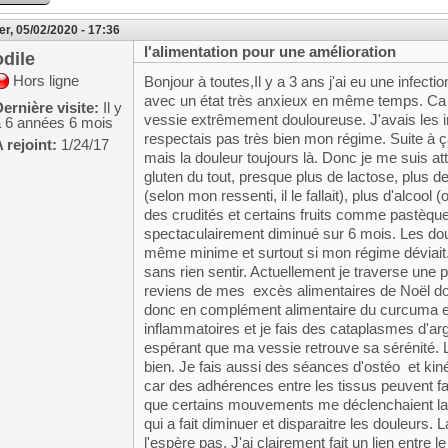
r, 05/02/2020 - 17:36
l'alimentation pour une amélioration
odile
Hors ligne
Bonjour à toutes,Il y a 3 ans j'ai eu une infectio
avec un état très anxieux en même temps. Ca n
ernière visite:
Il y
vessie extrêmement douloureuse. J'avais les int
a 6 années 6 mois
respectais pas très bien mon régime. Suite à 
 rejoint:
1/24/17
mais la douleur toujours là. Donc je me suis at
gluten du tout, presque plus de lactose, plus 
(selon mon ressenti, il le fallait), plus d'alcoo
des crudités et certains fruits comme pastèque,
spectaculairement diminué sur 6 mois. Les dou
même minime et surtout si mon régime déviait..
sans rien sentir. Actuellement je traverse une
reviens de mes excès alimentaires de Noël don
donc en complément alimentaire du curcuma e
inflammatoires et je fais des cataplasmes d'ar
espérant que ma vessie retrouve sa sérénité. L
bien. Je fais aussi des séances d'ostéo et kin
car des adhérences entre les tissus peuvent fav
que certains mouvements me déclenchaient la d
qui a fait diminuer et disparaitre les douleurs. 
l'espère pas. J'ai clairement fait un lien entre