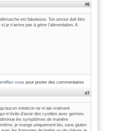
#6
 démarche est fabuleuse. Ton amour doit être
 je n'arrive pas à gérer l'alimentation. A
dentifiez-vous
pour poster des commentaires
#7
s qu'aucun médecin ne m'aie vraiment
ui m'évite d'avoir des cystites avec germes.
i diminue les symptômes de manière
 de même. je mange uniquement bio, sans gluten
s avec les fromages de brebis ou de chèvre. je