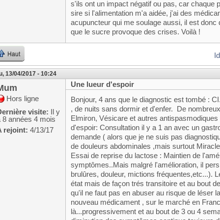
s'ils ont un impact négatif ou pas, car chaque p
sire si l'alimentation m'a aidée, j'ai des médic
acupuncteur qui me soulage aussi, il est donc dif
que le sucre provoque des crises. Voilà !
Haut
I
u, 13/04/2017 - 10:24
Une lueur d'espoir
Mum
Hors ligne
Bonjour, 4 ans que le diagnostic est tombé : C
, de nuits sans dormir et d'enfer. De nombreux
ernière visite:
Il y
Elmiron, Vésicare et autres antispasmodiques uri
a 8 années 4 mois
d'espoir: Consultation il y a 1 an avec un gast
 rejoint:
4/13/17
demande ( alors que je ne suis pas diagnostiqué
de douleurs abdominales ,mais surtout Miracle
Essai de reprise du lactose : Maintien de l'amél
symptômes..Mais malgré l'amélioration, il per
brulûres, douleur, mictions fréquentes,etc...). 
état mais de façon trés transitoire et au bout d
qu'il ne faut pas en abuser au risque de léser
nouveau médicament , sur le marché en France
là...progressivement et au bout de 3 ou 4 se