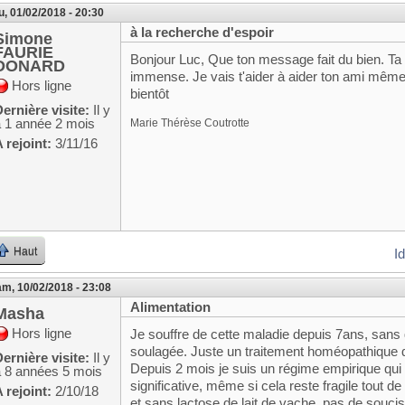
u, 01/02/2018 - 20:30
à la recherche d'espoir
Simone
FAURIE
Bonjour Luc, Que ton message fait du bien. Ta
DONARD
immense. Je vais t'aider à aider ton ami même si
Hors ligne
bientôt
ernière visite:
Il y
a 1 année 2 mois
Marie Thérèse Coutrotte
 rejoint:
3/11/16
Haut
I
m, 10/02/2018 - 23:08
Alimentation
Masha
Hors ligne
Je souffre de cette maladie depuis 7ans, san
soulagée. Juste un traitement homéopathique q
ernière visite:
Il y
Depuis 2 mois je suis un régime empirique qu
a 8 années 5 mois
significative, même si cela reste fragile tout
 rejoint:
2/10/18
et sans lactose de lait de vache. pas de souci