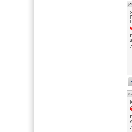
je
D
A
sa
D
A