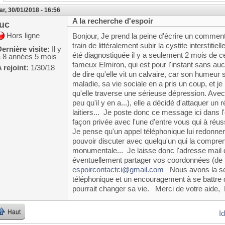
r, 30/01/2018 - 16:56
A la recherche d'espoir
luc
Hors ligne
Bonjour, Je prend la peine d'écrire un comment
train de littéralement subir la cystite interstitie
ernière visite:
Il y
été diagnostiquée il y a seulement 2 mois de c
a 8 années 5 mois
fameux Elmiron, qui est pour l'instant sans aucu
 rejoint:
1/30/18
de dire qu'elle vit un calvaire, car son humeur 
maladie, sa vie sociale en a pris un coup, et je
qu'elle traverse une sérieuse dépression. Avec 
peu qu'il y en a...), elle a décidé d'attaquer un
laitiers... Je poste donc ce message ici dans l'
façon privée avec l'une d'entre vous qui à ré
Je pense qu'un appel téléphonique lui redonnera
pouvoir discuter avec quelqu'un qui la comprend
monumentale... Je laisse donc l'adresse mail qu
éventuellement partager vos coordonnées (de f
espoircontactci@gmail.com
Nous avons la sen
téléphonique et un encouragement à se battre de
pourrait changer sa vie. Merci de votre aide,
Haut
I