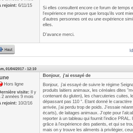
 rejoint:
6/11/15
Si elles consultent encore ce forum de temps 
l'expérience me prouve que lorsqu'ils vont mieu
d'autres personnes ont eu une expérience simi
elles.
D'avance merci.
Haut
I
m, 01/04/2017 - 12:10
Bonjour, j'ai essayé de
june
Hors ligne
Bonjour, j'ai essayé de suivre le régime Seignal
produits laitiers animaux, les céréales dites "
ernière visite:
Il y
contenant du gluten), les charcuteries cuites, le
a 2 années 9 mois
dépassant pas 110 °. Etant donné le caractère tr
 rejoint:
10/2/16
arrivée, j'ai perdu trop de poids. J'essaie né
écarts), de laitages animaux. J'opte pour l'alcali
reporter à un tableau qui fournit l'indice PRAL. I
grâce à l'expérience des patients, et qui se tro
mais on y trouve les aliments à privilégier, ceux