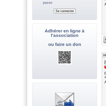
passe
A
Adhérer en ligne à
l'association
ou faire un don
sa
D
A