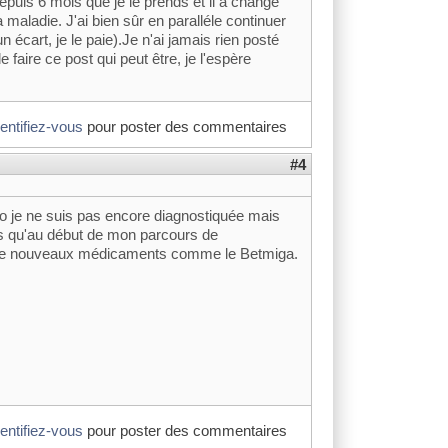
puis 6 mois que je le prends et il a changé
a maladie. J'ai bien sûr en paralléle continuer
n écart, je le paie).Je n'ai jamais rien posté
faire ce post qui peut être, je l'espère
dentifiez-vous
pour poster des commentaires
#4
so je ne suis pas encore diagnostiquée mais
uis qu'au début de mon parcours de
 a de nouveaux médicaments comme le Betmiga.
dentifiez-vous
pour poster des commentaires