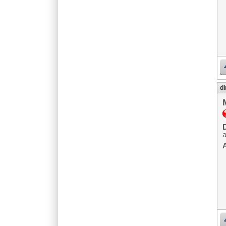
di
D
A