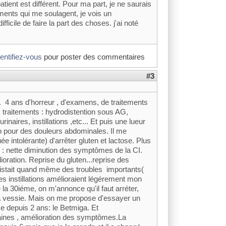
atient est différent. Pour ma part, je ne saurais
aments qui me soulagent, je vois un
ficile de faire la part des choses. j'ai noté
dentifiez-vous
pour poster des commentaires
#3
I. 4 ans d'horreur , d'examens, de traitements
 traitements : hydrodistention sous AG,
naires, instillations ,etc... Et puis une lueur
ro pour des douleurs abdominales. Il me
e intolérante) d'arrêter gluten et lactose. Plus
 : nette diminution des symptômes de la CI.
ioration. Reprise du gluten...reprise des
sistait quand même des troubles importants(
Les instillations amélioraient légérement mon
e la 30iéme, on m'annonce qu'il faut arréter,
 la vessie. Mais on me propose d'essayer un
 depuis 2 ans: le Betmiga. Et
maines , amélioration des symptômes.La