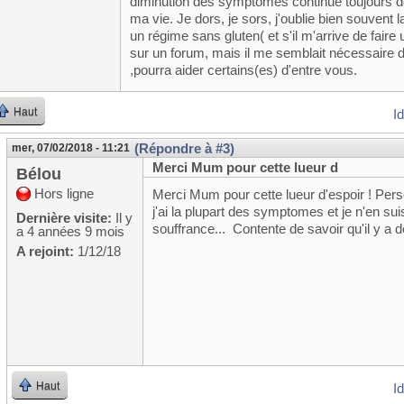
diminution des symptômes continue toujours de
ma vie. Je dors, je sors, j'oublie bien souvent l
un régime sans gluten( et s'il m'arrive de faire u
sur un forum, mais il me semblait nécessaire de 
,pourra aider certains(es) d'entre vous.
Haut
I
(Répondre à #3)
mer, 07/02/2018 - 11:21
Merci Mum pour cette lueur d
Bélou
Hors ligne
Merci Mum pour cette lueur d'espoir ! Per
j'ai la plupart des symptomes et je n'en s
Dernière visite:
Il y
souffrance... Contente de savoir qu'il y
a 4 années 9 mois
A rejoint:
1/12/18
Haut
I