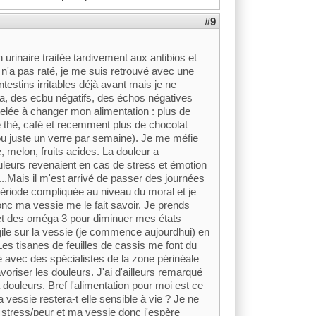
#9
n urinaire traitée tardivement aux antibios et
'a pas raté, je me suis retrouvé avec une
estins irritables déjà avant mais je ne
ça, des ecbu négatifs, des échos négatives
telée à changer mon alimentation : plus de
de thé, café et recemment plus de chocolat
l (ou juste un verre par semaine). Je me méfie
 melon, fruits acides. La douleur a
leurs revenaient en cas de stress et émotion
.Mais il m'est arrivé de passer des journées
 période compliquée au niveau du moral et je
c ma vessie me le fait savoir. Je prends
t des oméga 3 pour diminuer mes états
gile sur la vessie (je commence aujourdhui) en
es tisanes de feuilles de cassis me font du
é avec des spécialistes de la zone périnéale
oriser les douleurs. J'ai d'ailleurs remarqué
ouleurs. Bref l'alimentation pour moi est ce
La vessie restera-t elle sensible à vie ? Je ne
 le stress/peur et ma vessie donc j'espère