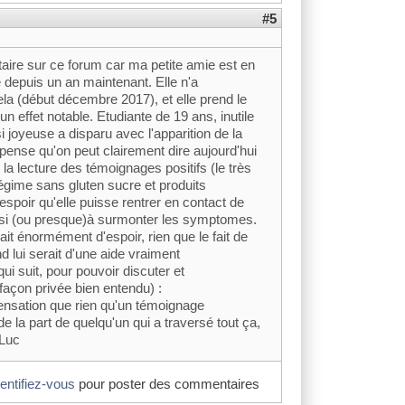
#5
aire sur ce forum car ma petite amie est en
lle depuis un an maintenant. Elle n'a
ela (début décembre 2017), et elle prend le
n effet notable. Etudiante de 19 ans, inutile
si joyeuse a disparu avec l'apparition de la
 pense qu'on peut clairement dire aujourd'hui
la lecture des témoignages positifs (le très
 régime sans gluten sucre et produits
espoir qu'elle puisse rentrer en contact de
ussi (ou presque)à surmonter les symptomes.
it énormément d'espoir, rien que le fait de
 lui serait d'une aide vraiment
i suit, pour pouvoir discuter et
açon privée bien entendu) :
sation que rien qu'un témoignage
 la part de quelqu'un qui a traversé tout ça,
 Luc
dentifiez-vous
pour poster des commentaires