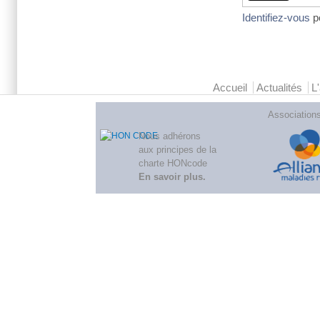
Identifiez-vous
p
Menu principal 2
Accueil
Actualités
L
Association
Nous adhérons
aux
principes de la
charte HONcode
En savoir plus
.