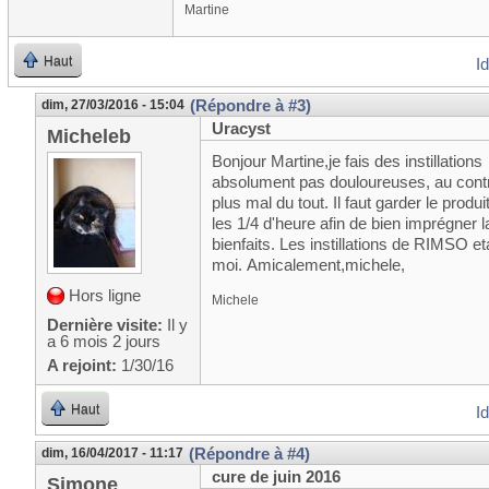
Martine
Haut
I
(Répondre à #3)
dim, 27/03/2016 - 15:04
Uracyst
Micheleb
Bonjour Martine,je fais des instillatio
absolument pas douloureuses, au contrai
plus mal du tout. Il faut garder le prod
les 1/4 d'heure afin de bien imprégner
bienfaits. Les instillations de RIMSO e
moi. Amicalement,michele,
Hors ligne
Michele
Dernière visite:
Il y
a 6 mois 2 jours
A rejoint:
1/30/16
Haut
I
(Répondre à #4)
dim, 16/04/2017 - 11:17
cure de juin 2016
Simone