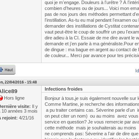
quoi je m'engage. Douleurs à l'urêtre ? À l'intér
combien d'heures ou de jours... Voici mon ema
pas de nos jours des méthodes permettant d'e
l'instillation. As-tu eu mal pendant l'examen o
demander des instillations de Cystitat contena
vaut peut-être le coup de souffrir un peu l'exam
dire adieu à la CI. Essaie de me dire avant le
demande et j'en parle à ma généraliste.Pour en
de dingue : ma bague en argent au contact de 
de couleur... Merci par avance pour tes précisi
Haut
I
n, 22/04/2016 - 15:48
Infections froides
Alice89
Hors ligne
Bonjour à tous,je suis également nouvelle sur 
Comme Martine, je recherche des informations s
ernière visite:
Il y
a pu traiter certains cas. Séverine parle d'un 
a 10 années 3 mois
on peut citer un nom) ou au moins avez vous 
 rejoint:
4/21/16
service en question? Je vous remercie par avan
cette méthode mais je souhaiterais au moins m
ne comprends pas: Séverine a l'air de dire que