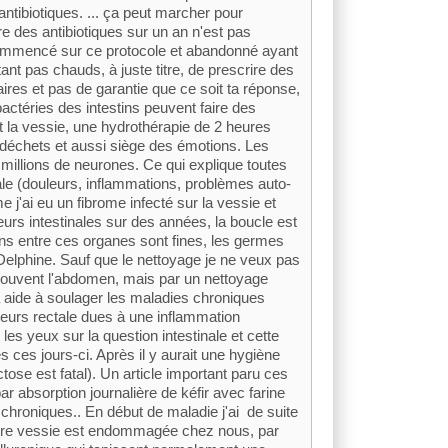
antibiotiques. ... ça peut marcher pour
re des antibiotiques sur un an n'est pas
 commencé sur ce protocole et abandonné ayant
nt pas chauds, à juste titre, de prescrire des
ires et pas de garantie que ce soit ta réponse,
bactéries des intestins peuvent faire des
t la vessie, une hydrothérapie de 2 heures
e déchets et aussi siège des émotions. Les
 millions de neurones. Ce qui explique toutes
ale (douleurs, inflammations, problèmes auto-
 j'ai eu un fibrome infecté sur la vessie et
leurs intestinales sur des années, la boucle est
sons entre ces organes sont fines, les germes
 Delphine. Sauf que le nettoyage je ne veux pas
nt souvent l'abdomen, mais par un nettoyage
ça aide à soulager les maladies chroniques
uleurs rectale dues à une inflammation
 les yeux sur la question intestinale et cette
 ces jours-ci. Après il y aurait une hygiène
tose est fatal). Un article important paru ces
ar absorption journalière de kéfir avec farine
s chroniques.. En début de maladie j'ai de suite
otre vessie est endommagée chez nous, par