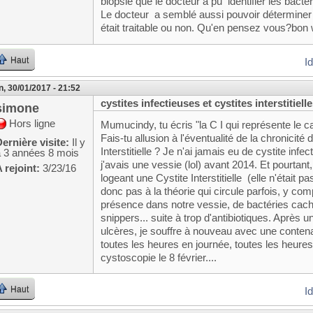
biopsie que le docteur a pu identifier les bac
Le docteur a semblé aussi pouvoir déterminer a
était traitable ou non. Qu'en pensez vous?bon
Haut
I
n, 30/01/2017 - 21:52
cystites infectieuses et cystites interstitiell
simone
Hors ligne
Mumucindy, tu écris "la C I qui représente le c
Fais-tu allusion à l'éventualité de la chronicité 
ernière visite:
Il y
Interstitielle ? Je n'ai jamais eu de cystite in
a 3 années 8 mois
j'avais une vessie (lol) avant 2014. Et pourtan
 rejoint:
3/23/16
logeant une Cystite Interstitielle (elle n'était 
donc pas à la théorie qui circule parfois, y co
présence dans notre vessie, de bactéries cach
snippers... suite à trop d'antibiotiques. Après 
ulcères, je souffre à nouveau avec une conte
toutes les heures en journée, toutes les heures
cystoscopie le 8 février....
Haut
I