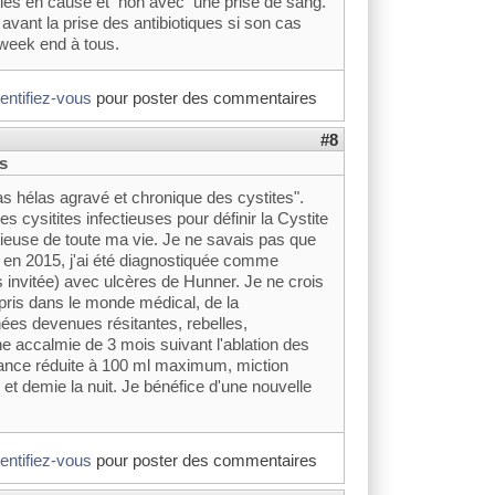
téries en cause et non avec une prise de sang.
vant la prise des antibiotiques si son cas
 week end à tous.
dentifiez-vous
pour poster des commentaires
#8
es
as hélas agravé et chronique des cystites".
des cysitites infectieuses pour définir la Cystite
fectieuse de toute ma vie. Je ne savais pas que
t, en 2015, j'ai été diagnostiquée comme
pas invitée) avec ulcères de Hunner. Je ne crois
mpris dans le monde médical, de la
ées devenues résitantes, rebelles,
une accalmie de 3 mois suivant l'ablation des
nance réduite à 100 ml maximum, miction
 et demie la nuit. Je bénéfice d'une nouvelle
dentifiez-vous
pour poster des commentaires