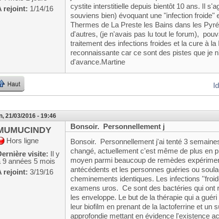
cystite interstitielle depuis bientôt 10 ans. Il 
 rejoint:
1/14/16
souviens bien) évoquant une "infection froide" 
Thermes de La Preste les Bains dans les Pyr
d'autres, (je n'avais pas lu tout le forum), po
traitement des infections froides et la cure à la
reconnaissante car ce sont des pistes que je n'
d'avance.Martine
Haut
I
n, 21/03/2016 - 19:46
Bonsoir. Personnellement j
MUMUCINDY
Hors ligne
Bonsoir. Personnellement j'ai tenté 3 semaines
changé, actuellement c'est même de plus en pl
ernière visite:
Il y
moyen parmi beaucoup de remèdes expériment
a 9 années 5 mois
antécédents et les personnes guéries ou soulagé
 rejoint:
3/19/16
cheminements identiques. Les infections ''froid
examens uros. Ce sont des bactéries qui ont ré
les enveloppe. Le but de la thérapie qui a guér
leur biofilm en prenant de la lactoferrine et un 
approfondie mettant en évidence l'existence a