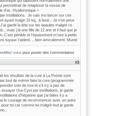
alluronique qui tapissent normalement une
ui permettrait de retapisser la vessie de
ie d'ac. Hyalluronique +
ar instillations. Je vais me lancer sur ces
et ayant maigri 15 kg, à bout... Je n'en peux
 J'ai gardé la tété sur les épaules malgré ce
.. mais j'ai une fille de 12 ans et il faut que je
on. C'est pénible et l'épuisement m'use à petits
ces tuyaux t'aident. .. bien amicalement. Muriel
dentifiez-vous
pour poster des commentaires
#3
ait les résultats de la cure à La Preste sont
 vais tout de même faire la cure (programmée
prendre soin de moi et s'il n'y a pas de
 essayer Ura-Cyst par instillations, je garde
illations d'héparine que j'ai faites il y a
urai le courage de recommencer avec un autre
a pour toi car comme toi malgré tout je garde
ne. .