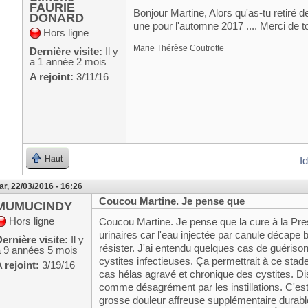
FAURIE
Bonjour Martine, Alors qu'as-tu retiré d
DONARD
une pour l'automne 2017 .... Merci de 
Hors ligne
Marie Thérèse Coutrotte
Dernière visite:
Il y
a 1 année 2 mois
A rejoint:
3/11/16
Haut
I
r, 22/03/2016 - 16:26
Coucou Martine. Je pense que
MUMUCINDY
Hors ligne
Coucou Martine. Je pense que la cure à la Prest
urinaires car l'eau injectée par canule décape
ernière visite:
Il y
résister. J'ai entendu quelques cas de guéris
a 9 années 5 mois
cystites infectieuses. Ça permettrait à ce stade 
 rejoint:
3/19/16
cas hélas agravé et chronique des cystites. D
comme désagrément par les instillations. C'est 
grosse douleur affreuse supplémentaire durable