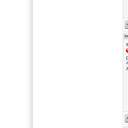
lu
D
A