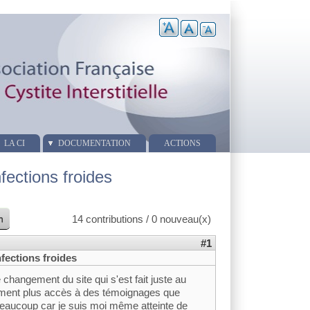
LA CI
DOCUMENTATION
ACTIONS
ections froides
n
14 contributions / 0 nouveau(x)
#1
fections froides
 changement du site qui s'est fait juste au
ment plus accès à des témoignages que
 beaucoup car je suis moi même atteinte de