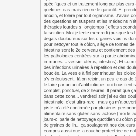
spécifiques et un traitement long par plusieurs 
quelques cas mais rien ne le garantit. Et prend
anodin, et toléré par tout organisme. J'avais
des questions en suspens et les médecins n'éta
thérapies lourdes si longtemps ( effets seconda
ta solution. Moi je tente mercredi (puisque les 
dégâts douloureux sur les organes voisins don
pour nettoyer tout le côlon, siège de tonnes d
intestins sont le 2e cerveau et contiennent des
les pathologies centrées sur la partie abdomin
immunes. .. vessie, utérus, intestins). Et comme
des infections urinaires à répétition et des dou
bouclée. La vessie à fini par trinquer, les cloi
s'y enfouissent, là on rejoint un peu le cas de
le faire par un an d'antibiotiques qui bousille
complet, ponctuel, de 2 heures. Il paraît que 
dans cette zone... vendredi soir j'ai eu des do
intestinale, c'est ultra-rare, mais ça m'a ouvert
piste m'a été confirmée par plusieurs personnes
alimentaire sans gluten sans lactose (moi le lac
jours-ci parle de nettoyage quotidien du côlon p
de graines de lin... ça soulagerait nos douleur
compris aussi que la couche protectrice de n