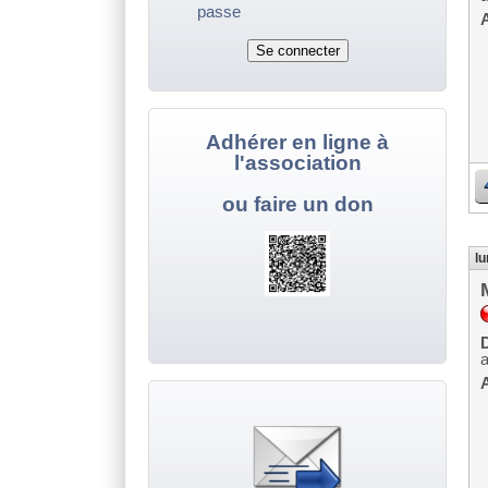
passe
A
Adhérer en ligne à
l'association
ou faire un don
lu
D
A