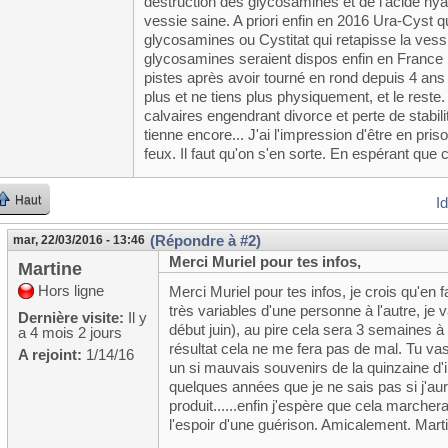
destruction des glycosamines et de l'acide hy
vessie saine. A priori enfin en 2016 Ura-Cyst q
glycosamines ou Cystitat qui retapisse la vess
glycosamines seraient dispos enfin en France p
pistes après avoir tourné en rond depuis 4 ans 
plus et ne tiens plus physiquement, et le reste.
calvaires engendrant divorce et perte de stabilité.
tienne encore... J'ai l'impression d'être en pris
feux. Il faut qu'on s'en sorte. En espérant que 
Haut
I
(Répondre à #2)
mar, 22/03/2016 - 13:46
Merci Muriel pour tes infos,
Martine
Hors ligne
Merci Muriel pour tes infos, je crois qu'en f
très variables d'une personne à l'autre, je
Dernière visite:
Il y
début juin), au pire cela sera 3 semaines à 
a 4 mois 2 jours
résultat cela ne me fera pas de mal. Tu vas
A rejoint:
1/14/16
un si mauvais souvenirs de la quinzaine d'inst
quelques années que je ne sais pas si j'a
produit......enfin j'espère que cela marcher
l'espoir d'une guérison. Amicalement. Marti