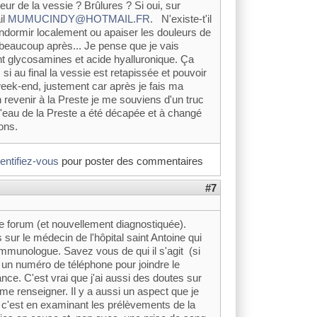
ieur de la vessie ? Brûlures ? Si oui, sur
il
MUMUCINDY@HOTMAIL.FR
. N'existe-t'il
ndormir localement ou apaiser les douleurs de
u beaucoup après... Je pense que je vais
nt glycosamines et acide hyalluronique. Ça
 si au final la vessie est retapissée et pouvoir
 week-end, justement car après je fais ma
 revenir à la Preste je me souviens d'un truc
l'eau de la Preste a été décapée et à changé
ons.
dentifiez-vous
pour poster des commentaires
#7
le forum (et nouvellement diagnostiquée).
ur le médecin de l'hôpital saint Antoine qui
immunologue. Savez vous de qui il s'agit (si
un numéro de téléphone pour joindre le
ce. C'est vrai que j'ai aussi des doutes sur
e renseigner. Il y a aussi un aspect que je
 c'est en examinant les prélèvements de la