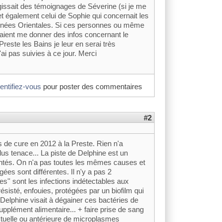
s'agissait des témoignages de Séverine (si je me
et également celui de Sophie qui concernait les
énées Orientales. Si ces personnes ou même
uvaient me donner des infos concernant le
 Preste les Bains je leur en serai très
ai pas suivies à ce jour. Merci
dentifiez-vous
pour poster des commentaires
#2
 de cure en 2012 à la Preste. Rien n'a
us tenace... La piste de Delphine est un
és. On n'a pas toutes les mêmes causes et
es sont différentes. Il n'y a pas 2
es'' sont les infections indétectables aux
sisté, enfouies, protégées par un biofilm qui
i Delphine visait à dégainer ces bactéries de
supplément alimentaire... + faire prise de sang
ctuelle ou antérieure de microplasmes