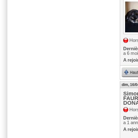
Hors
Dernièr
a 6 moi
A rejoi
Haut
dim, 16/0
Simo
FAUR
DON
Hors
Dernièr
a 1 an
A rejoi