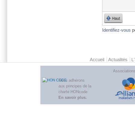
Haut
Identifiez-vous
p
Menu principal 2
Accueil
Actualités
L
Association
Nous adhérons
aux
principes de la
charte HONcode
En savoir plus
.