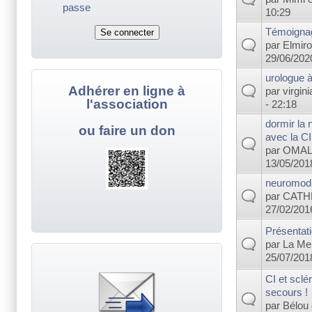
passe
10:29
Témoignag
par
Elmir
29/06/2020
urologue à
Adhérer en ligne à
par
virgini
l'association
- 22:18
dormir la 
ou faire un don
avec la CI
par
OMAL
13/05/2018
neuromodu
par
CATH
27/02/2016
Présentati
par
La Me
25/07/2018
CI et sclé
secours !
par
Bélou