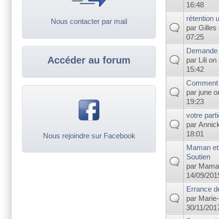
16:48
rétention u
Nous contacter par mail
par
Gilles
07:25
Demande d
Accéder au forum
par
Lili
on 
15:42
Comment la
par
june
on
19:23
votre part
par
Annic
18:01
Nous rejoindre sur Facebook
Maman et
Soutien
par
Mama
14/09/2019
Errance d
par
Marie-
30/11/2017