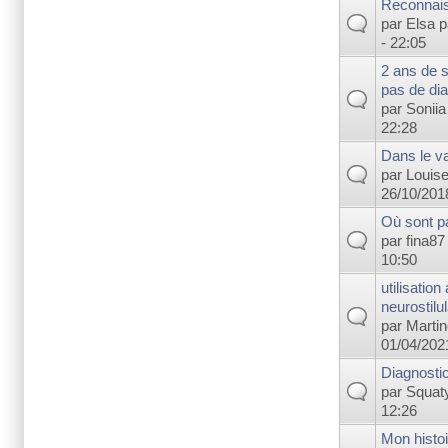
Reconnais
par
Elsa p
- 22:05
2 ans de s
pas de dia
par
Soniia
22:28
Dans le va
par
Louis
26/10/2018
Où sont p
par
fina87
10:50
utilisatio
neurostilul
par
Marti
01/04/2021
Diagnosti
par
Squat
12:26
Mon histoi