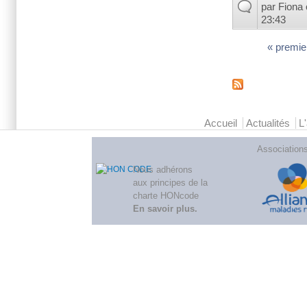
par
Fiona
23:43
« premie
Pages
Menu principal 2
Accueil
Actualités
L
Association
Nous adhérons
aux
principes de la
charte HONcode
En savoir plus
.