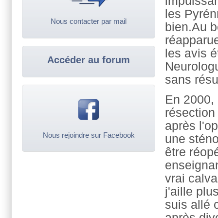
impuissan
les Pyrén
Nous contacter par mail
bien.Au b
réapparue
les avis é
Accéder au forum
Neurologu
sans résu
En 2000, 
résection
après l'op
Nous rejoindre sur Facebook
une sténo
être réopé
enseignan
vrai calva
j'aille pl
suis allé
après div