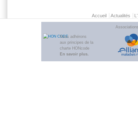
Menu principal 2
Accueil
Actualités
L
Association
Nous adhérons
aux
principes de la
charte HONcode
En savoir plus
.