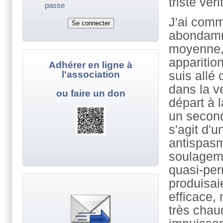
triste vé
passe
J'ai comm
abondamme
moyenne, 
apparition
Adhérer en ligne à
l'association
suis allé 
dans la v
ou faire un don
départ à l
un second 
s'agit d'u
antispasm
soulageme
quasi-per
produisai
efficace,
très chau